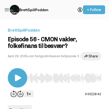
+ Follow
BrettSpillPodden
BrettSpillPodden
Episode 56 - CMON vakler,
folkefinans til besvær?
Share
April 29, 2025
•
Jon Songvoll
•
Season 6
•
Episode 3
Use Left/Right to seek, Home/End to jump to st
0:00
|
28:42