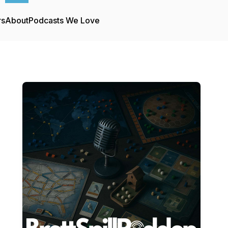
rs
About
Podcasts We Love