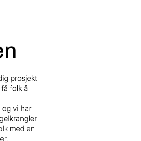
en
dig prosjekt
få folk å
 og vi har
gelkrangler
folk med en
er.