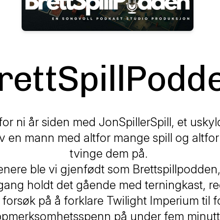
rettSpillPodd
 for ni år siden med
JonSpillerSpill
, et uskyl
v en mann med altfor mange spill og altfor 
tvinge dem på.
enere ble vi gjenfødt som Brettspillpodden,
gang holdt det gående med terningkast, re
e forsøk på å forklare
Twilight Imperium
til 
pmerksomhetsspenn på under fem minutt