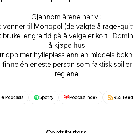
Gjennom årene har vi:
t venner til
Monopol
(de valgte å rage-quitt
k bruke lengre tid på å velge et kort i
Domin
å kjøpe hus
tt opp mer hylleplass enn en middels bok
 finne én eneste person som faktisk spiller
reglene
le Podcasts
Spotify
Podcast Index
RSS Feed
Contributors