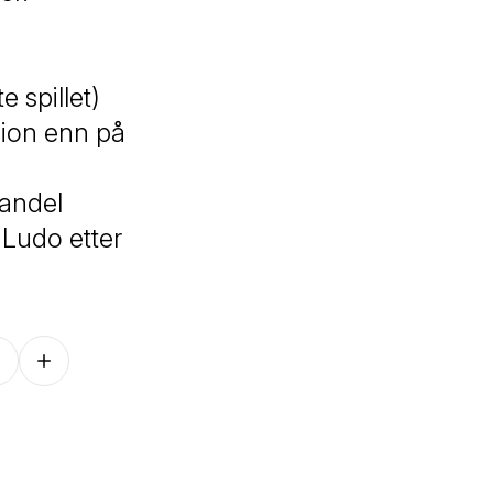
e spillet)
ion
enn på
handel
 Ludo etter
Follow on other platforms