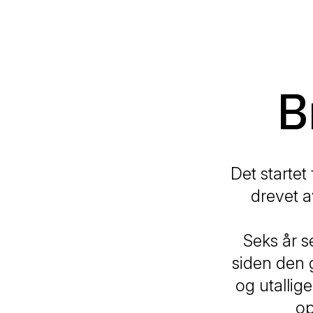
B
Det startet
drevet a
Seks år s
siden den 
og utallig
op