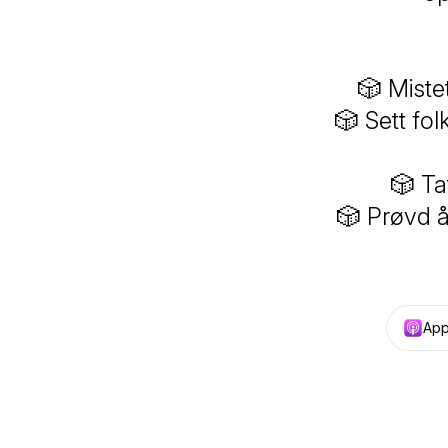
🎲 Miste
🎲 Sett fol
🎲 Ta
🎲 Prøvd å
App