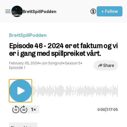
+ Follow
BrettSpillPodden
BrettSpillPodden
Episode 46 - 2024 er et faktum og vi
er i gang med spillpreiket vårt.
February 05, 2024
•
Jon Songvoll
•
Season 5
•
Share
Episode 1
Use Left/Right to seek, Home/End to jump to st
0:00
|
1:17:05