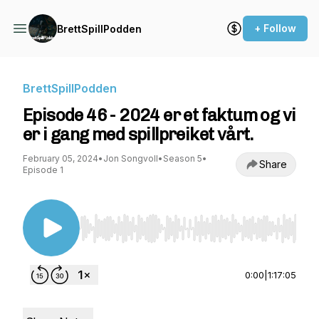
+ Follow
BrettSpillPodden
BrettSpillPodden
Episode 46 - 2024 er et faktum og vi
er i gang med spillpreiket vårt.
February 05, 2024
•
Jon Songvoll
•
Season 5
•
Share
Episode 1
Use Left/Right to seek, Home/End to jump to st
0:00
|
1:17:05